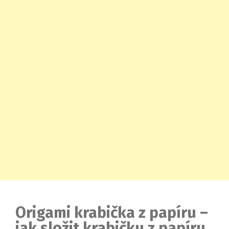
Origami krabička z papíru –
jak složit krabičku z papíru