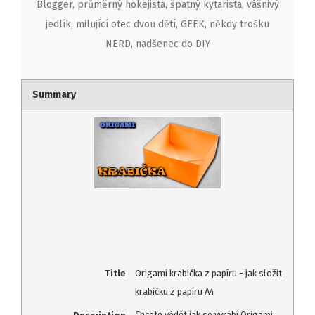
Blogger, průměrný hokejista, špatný kytarista, vášnivý
jedlík, milující otec dvou dětí, GEEK, někdy trošku
NERD, nadšenec do DIY
Summary
Title
Origami krabička z papíru - jak složit
krabičku z papíru A4
Description
Chcete vědět jak se vyrábí Origami