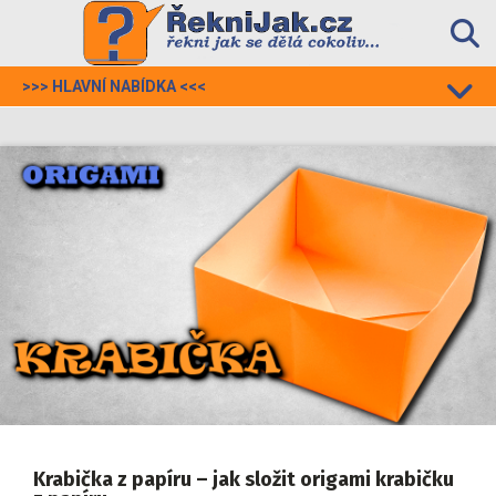
Skip
to
content
>>> HLAVNÍ NABÍDKA <<<

Kategorie

Napiš článek

ŘekniJak

Profil
Registrovat
Přihlásit
Krabička z papíru – jak složit origami krabičku