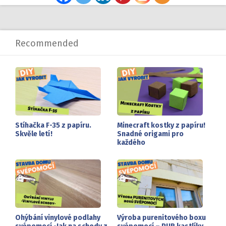
Recommended
Stíhačka F-35 z papíru.
Minecraft kostky z papíru!
Skvěle letí!
Snadné origami pro
každého
Ohýbání vinylové podlahy
Výroba purenitového boxu