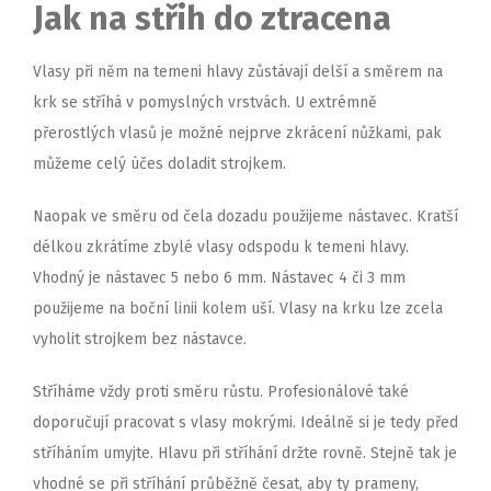
Jak na střih do ztracena
Vlasy při něm na temeni hlavy zůstávají delší a směrem na
krk se stříhá v pomyslných vrstvách. U extrémně
přerostlých vlasů je možné nejprve zkrácení nůžkami, pak
můžeme celý účes doladit strojkem.
Naopak ve směru od čela dozadu použijeme nástavec. Kratší
délkou zkrátíme zbylé vlasy odspodu k temeni hlavy.
Vhodný je nástavec 5 nebo 6 mm. Nástavec 4 či 3 mm
použijeme na boční linii kolem uší. Vlasy na krku lze zcela
vyholit strojkem bez nástavce.
Stříháme vždy proti směru růstu. Profesionálové také
doporučují pracovat s vlasy mokrými. Ideálně si je tedy před
stříháním umyjte. Hlavu při stříhání držte rovně. Stejně tak je
vhodné se při stříhání průběžně česat, aby ty prameny,