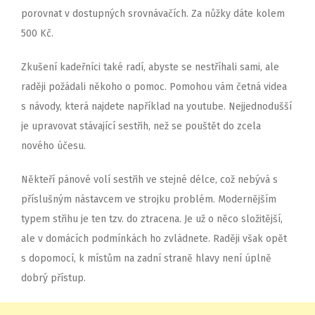
porovnat v dostupných srovnávačích. Za nůžky dáte kolem
500 Kč.
Zkušení kadeřníci také radí, abyste se nestříhali sami, ale
raději požádali někoho o pomoc. Pomohou vám četná videa
s návody, která najdete například na youtube. Nejjednodušší
je upravovat stávající sestřih, než se pouštět do zcela
nového účesu.
Někteří pánové volí sestřih ve stejné délce, což nebývá s
příslušným nástavcem ve strojku problém. Modernějším
typem střihu je ten tzv. do ztracena. Je už o něco složitější,
ale v domácích podmínkách ho zvládnete. Raději však opět
s dopomocí, k místům na zadní straně hlavy není úplně
dobrý přístup.