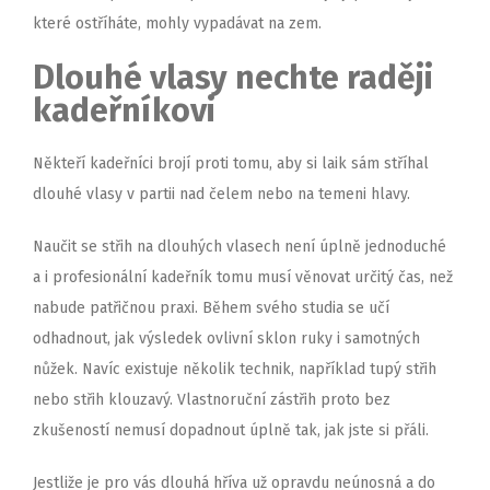
které ostříháte, mohly vypadávat na zem.
Dlouhé vlasy nechte raději
kadeřníkovi
Někteří kadeřníci brojí proti tomu, aby si laik sám stříhal
dlouhé vlasy v partii nad čelem nebo na temeni hlavy.
Naučit se střih na dlouhých vlasech není úplně jednoduché
a i profesionální kadeřník tomu musí věnovat určitý čas, než
nabude patřičnou praxi. Během svého studia se učí
odhadnout, jak výsledek ovlivní sklon ruky i samotných
nůžek. Navíc existuje několik technik, například tupý střih
nebo střih klouzavý. Vlastnoruční zástřih proto bez
zkušeností nemusí dopadnout úplně tak, jak jste si přáli.
Jestliže je pro vás dlouhá hříva už opravdu neúnosná a do