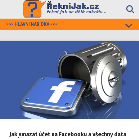
Skip
to
content
>>> HLAVNÍ NABÍDKA <<<

Kategorie

Napiš článek

ŘekniJak

Profil
Registrovat
Přihlásit
Jak smazat účet na Facebooku a všechny data